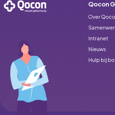
Qocon G
Over Qoc
Samenwerk
Intranet
Nieuws
Hulp bij b