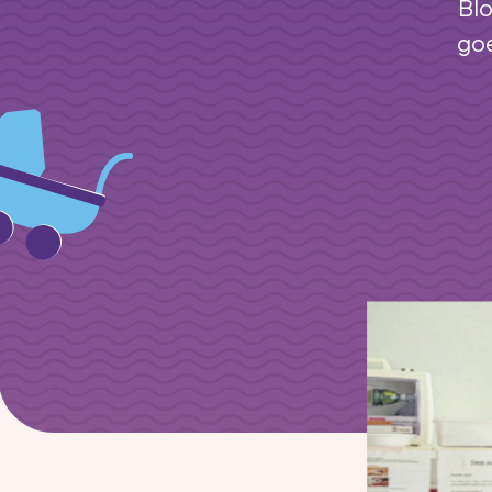
Bl
goe