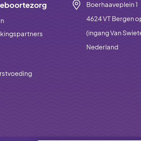
eboortezorg
Boerhaaveplein 1
4624 VT Bergen 
on
(ingang Van Swiet
ingspartners
Nederland
orstvoeding