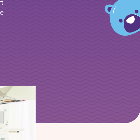
rt
je