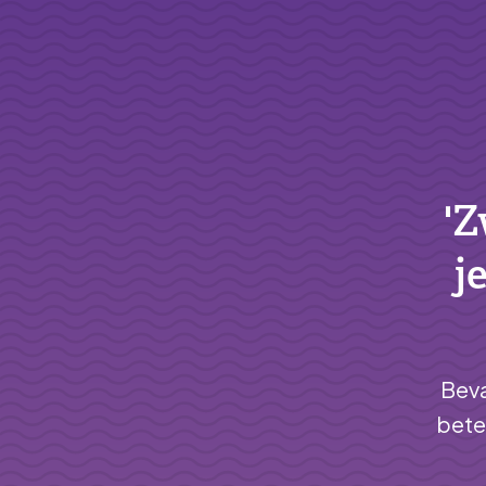
'Z
j
Beva
bete