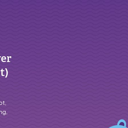
ver
t)
bt,
ng,