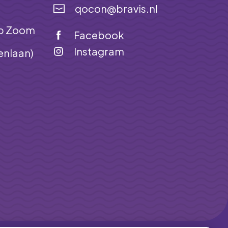
qocon@bravis.nl
op Zoom
Facebook
Instagram
enlaan)