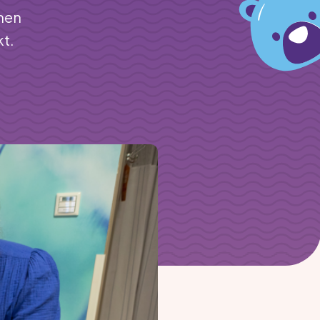
nen
t.