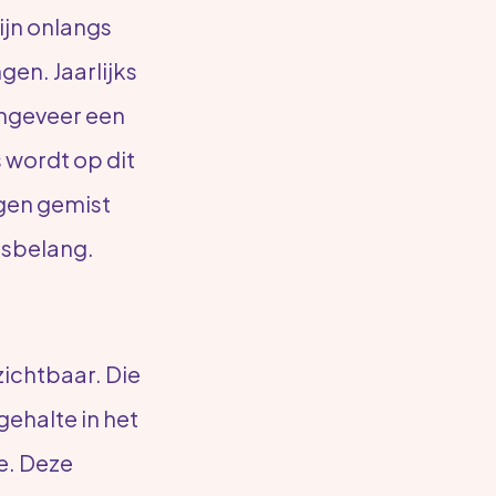
ijn onlangs
en. Jaarlijks
Ongeveer een
 wordt op dit
ngen gemist
nsbelang.
Zoek
ichtbaar. Die
ehalte in het
e. Deze