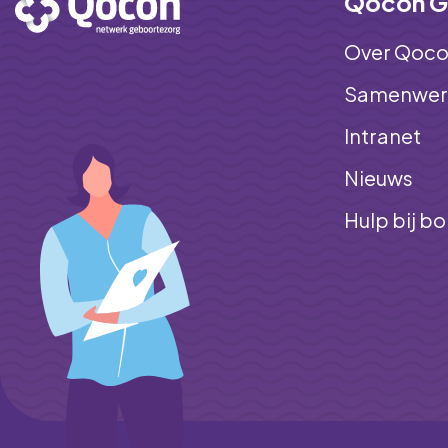
Qocon G
Over Qoc
Samenwerk
Intranet
Nieuws
Hulp bij b