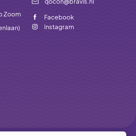
qocon@bravis.nl
op Zoom
Facebook
Instagram
enlaan)