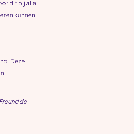
r dit bij alle
oeren kunnen
ind. Deze
en
 Freund de