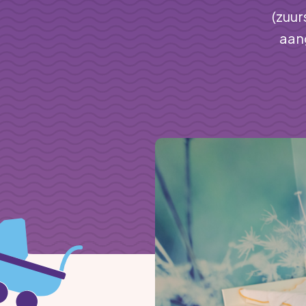
(zuu
aan