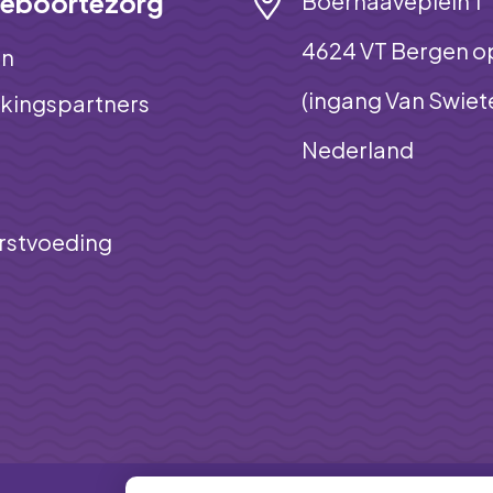
eboortezorg
Boerhaaveplein 1
4624 VT Bergen 
on
(ingang Van Swiet
ingspartners
Nederland
orstvoeding