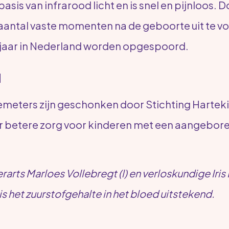
sis van infrarood licht en is snel en pijnloos. Doo
antal vaste momenten na de geboorte uit te v
 jaar in Nederland worden opgespoord.
d
meters zijn geschonken door Stichting Hartek
voor betere zorg voor kinderen met een aangebor
arts Marloes Vollebregt (l) en verloskundige Iris
e is het zuurstofgehalte in het bloed uitstekend.